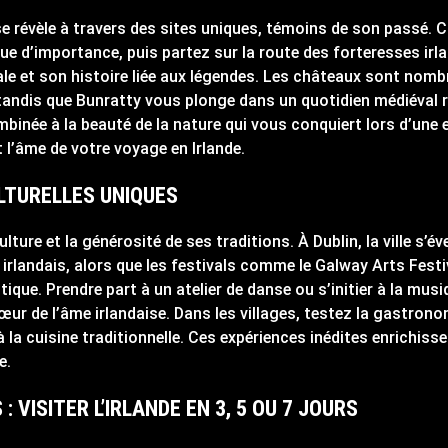
 se révèle à travers des sites uniques, témoins de son passé.
 d’importance, puis partez sur la route des forteresses irl
e et son histoire liée aux légendes. Les châteaux sont nombre
 tandis que Bunratty vous plonge dans un quotidien médiéval 
 combinée à la beauté de la nature qui vous conquiert lors d’une
t l’âme de votre voyage en Irlande.
LTURELLES UNIQUES
 culture et la générosité de ses traditions. À Dublin, la ville s’é
irlandais, alors que les festivals comme le Galway Arts Festiv
tique. Prendre part à un atelier de danse ou s’initier à la mus
ur de l’âme irlandaise. Dans les villages, testez la gastrono
 à la cuisine traditionnelle. Ces expériences inédites enrichi
e.
 VISITER L’IRLANDE EN 3, 5 OU 7 JOURS