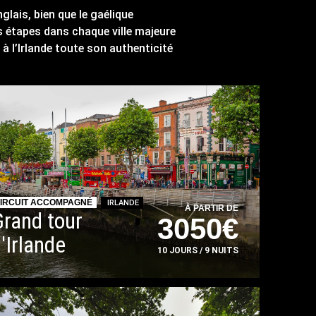
nglais, bien que le gaélique
s étapes dans chaque ville majeure
 à l’Irlande toute son authenticité
IRCUIT ACCOMPAGNÉ
IRLANDE
À PARTIR DE
Grand tour
3050€
'Irlande
10 JOURS / 9 NUITS