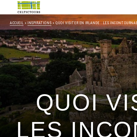
ACCUEIL
»
INSPIRATIONS
» QUOI VISITER EN IRLANDE : LES INCONTOURN
QUOI VI
LES INC