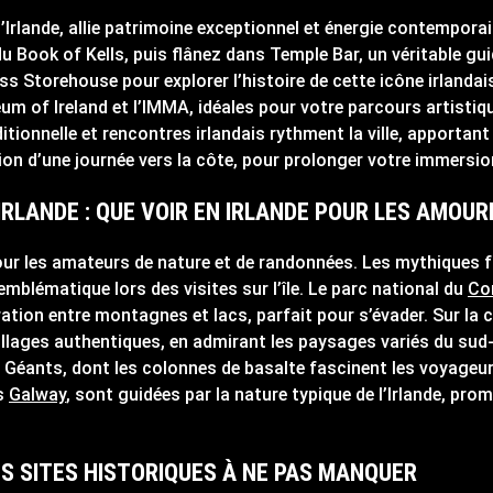
’Irlande, allie patrimoine exceptionnel et énergie contemporain
u Book of Kells, puis flânez dans Temple Bar, un véritable gui
s Storehouse pour explorer l’histoire de cette icône irlandaise
 of Ireland et l’IMMA, idéales pour votre parcours artistiqu
itionnelle et rencontres irlandais rythment la ville, apportant
sion d’une journée vers la côte, pour prolonger votre immersion
IRLANDE : QUE VOIR EN IRLANDE POUR LES AMOU
 pour les amateurs de nature et de randonnées. Les mythiques
emblématique lors des visites sur l’île. Le parc national du
Co
ation entre montagnes et lacs, parfait pour s’évader. Sur la c
villages authentiques, en admirant les paysages variés du sud
 Géants, dont les colonnes de basalte fascinent les voyageur
is
Galway
, sont guidées par la nature typique de l’Irlande, pr
ES SITES HISTORIQUES À NE PAS MANQUER