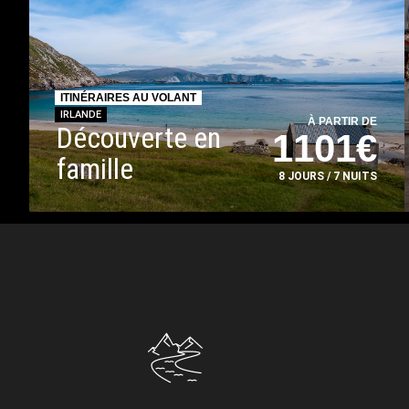
ITINÉRAIRES AU VOLANT
IRLANDE
À PARTIR DE
Découverte en
1101€
famille
8 JOURS / 7 NUITS