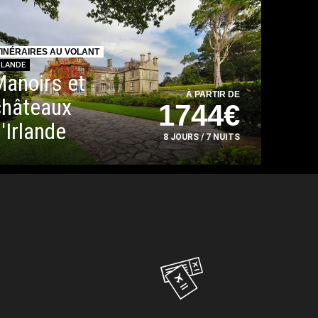
TINÉRAIRES AU VOLANT
RLANDE
Manoirs et
À PARTIR DE
châteaux
1744€
'Irlande
8 JOURS / 7 NUITS