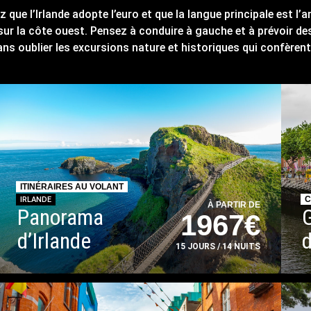
z que l’Irlande adopte l’euro et que la langue principale est l’a
 sur la côte ouest. Pensez à conduire à gauche et à prévoir de
ans oublier les excursions nature et historiques qui confèrent
ITINÉRAIRES AU VOLANT
C
IRLANDE
À PARTIR DE
Panorama
1967€
d’Irlande
d
15 JOURS / 14 NUITS