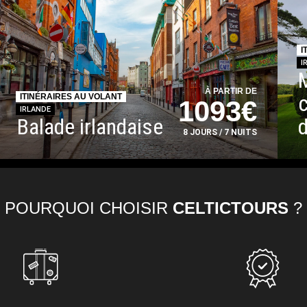
I
I
À PARTIR DE
ITINÉRAIRES AU VOLANT
1093€
IRLANDE
Balade irlandaise
d
8 JOURS / 7 NUITS
POURQUOI CHOISIR
CELTICTOURS
?