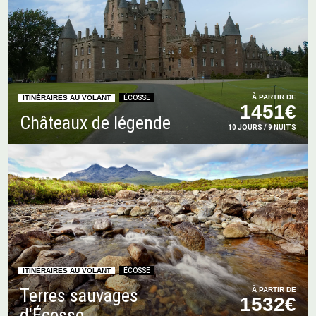
À PARTIR DE
ITINÉRAIRES AU VOLANT
ÉCOSSE
1451€
Châteaux de légende
10 JOURS / 9 NUITS
ITINÉRAIRES AU VOLANT
ÉCOSSE
Terres sauvages
À PARTIR DE
1532€
d'Écosse