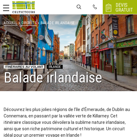
DEVIS
GRATUIT
ACCUEIL
»
CIRCUITS
» BALADE IRLANDAISE
ITINÉRAIRES AU VOLANT
IRLANDE
Balade irlandaise
Découvrez les plus jolies régions de l’île d’Émeraude, de Dublin au
Connemara, en passant par la vallée verte de Killarney. Cet
itinéraire classique vous dévoilera la sublime nature irlandaise,
ainsi que son riche patrimoine culturel et historique. Un circuit
idéal pour un premier voyage en Irlande !