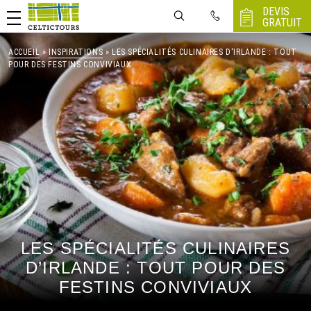
DEVIS
GRATUIT
ACCUEIL
»
INSPIRATIONS
» LES SPÉCIALITÉS CULINAIRES D'IRLANDE : TOUT
POUR DES FESTINS CONVIVIAUX
LES SPÉCIALITÉS CULINAIRES
D’IRLANDE : TOUT POUR DES
FESTINS CONVIVIAUX