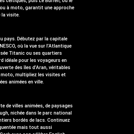
s celtiques, puis Le Burren, où le
re ou à moto, garantit une approche
la visite.
du pays. Débutez par la capitale
UNESCO, où la vue sur l’Atlantique
musée Titanic ou ses quartiers
rd idéale pour les voyageurs en
verte des îles d’Aran, véritables
moto, multipliez les visites et
es animées en ville.
rte de villes animées, de paysages
ugh, nichée dans le parc national
tiers bordés de lacs. Continuez
réquentée mais tout aussi