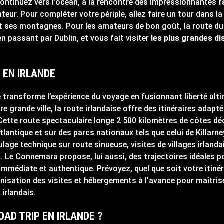
Continuez vers l’océan, à la rencontre des impressionnantes
f
teur. Pour compléter votre périple, allez faire un tour dans la
 et ses montagnes. Pour les amateurs de bon goût, la route 
 en passant par Dublin, et vous fait visiter
les plus grandes dis
 EN IRLANDE
e transforme l’expérience du voyage en fusionnant liberté ult
re grande ville, la route irlandaise offre des itinéraires adap
ette route spectaculaire longe 2 500 kilomètres de côtes dé
tlantique et sur des parcs nationaux tels que celui de Killarn
ulage technique sur route sinueuse, visites de villages irland
 ». Le Connemara propose, lui aussi, des trajectoires idéales
immédiate et authentique. Prévoyez, quel que soit votre itiné
nisation des visites et hébergements à l’avance pour maîtrise
irlandais.
AD TRIP EN IRLANDE ?