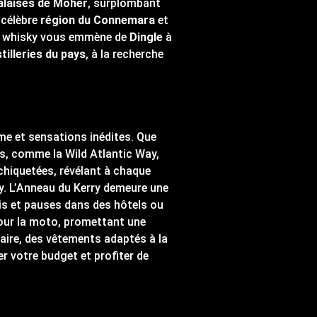
alaises de Moher
, surplombant
 célèbre
région du Connemara
et
du whisky vous emmène de
Dingle
à
tilleries du pays
, à la recherche
ime et sensations inédites. Que
tés, comme la Wild Atlantic Way,
chiquetées, révélant à chaque
ey. L’Anneau du Kerry demeure une
ais et pauses dans des hôtels ou
 pour la moto, promettant une
raire, des vêtements adaptés à la
r votre budget et profiter de