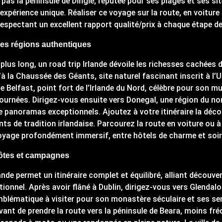
as la péninsule de Dingle, réputée pour ses plages et ses site
 expérience unique. Réaliser ce voyage sur la route, en voitu
 respectant un excellent rapport qualité/prix à chaque étape de 
ses régions authentiques
 plus long, un road trip Irlande dévoile les richesses cachées 
’à la Chaussée des Géants, site naturel fascinant inscrit à l’
 de Belfast, point fort de l’Irlande du Nord, célèbre pour son 
 journées. Dirigez-vous ensuite vers Donegal, une région du no
e panoramas exceptionnels. Ajoutez à votre itinéraire la décou
ts de tradition irlandaise. Parcourez la route en voiture ou à 
oyage profondément immersif, entre hôtels de charme et soiré
, côtes et campagnes
de permet un itinéraire complet et équilibré, alliant découve
ionnel. Après avoir flâné à Dublin, dirigez-vous vers Glendalo
blématique à visiter pour son monastère séculaire et ses sen
, avant de prendre la route vers la péninsule de Beara, moins f