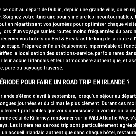
e ce soit au départ de Dublin, depuis une grande ville, ou en r
Soignez votre itinéraire pour y inclure les incontournables, 
ut en répartissant vos journées pour optimiser chaque visite.
lors d’un voyage sur les routes moins fréquentées du parc n
à réserver vos hôtels ou Bed & Breakfast le long de la route à 
que étape. Préparez enfin un équipement imperméable et fonct
érifiez la localisation des stations-service, parfois rares da
ur leur accueil irlandais et leur atmosphère authentique, et as
lle, parc ou paysage traversé.
ÉRIODE POUR FAIRE UN ROAD TRIP EN IRLANDE ?
Irlande s’étend d’avril à septembre, lorsqu’un séjour au départ 
ongues journées et du climat le plus clément. Durant ces mois
cilement praticables que vous choisissiez la voiture ou la m
mme celui de Killarney, randonner sur la Wild Atlantic Way, s’
pays. Les itinéraires de road trip sont particulièrement agréa
 un accueil irlandais authentique dans chaque hôtel, restaurant