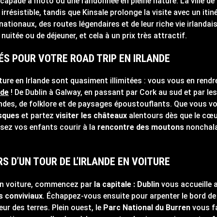
scapade à moto ou une randonnée en pleine nature. La ville de
irrésistible, tandis que Kinsale prolonge la visite avec un iti
 nationaux, des routes légendaires et de leur riche vie irlanda
nuitée ou de déjeuner, et cela à un prix très attractif.
TÉS POUR VOTRE ROAD TRIP EN IRLANDE
oiture en Irlande sont quasiment illimitées : vous vous en ren
nde
! De Dublin à Galway, en passant par Cork au sud et par le
gendes, de folklore et de paysages époustouflants. Que vous vo
sques
et partez
visiter les châteaux
alentours dès que le cœu
sez vos enfants courir à la
rencontre des moutons
nonchala
S D’UN TOUR DE L’IRLANDE EN VOITURE
e en voiture, commencez par
la capitale : Dublin
vous accueille 
 conviviaux
. Échappez-vous ensuite pour arpenter le bord de
ur des terres. Plein ouest, le
Parc National du Burren
vous fa