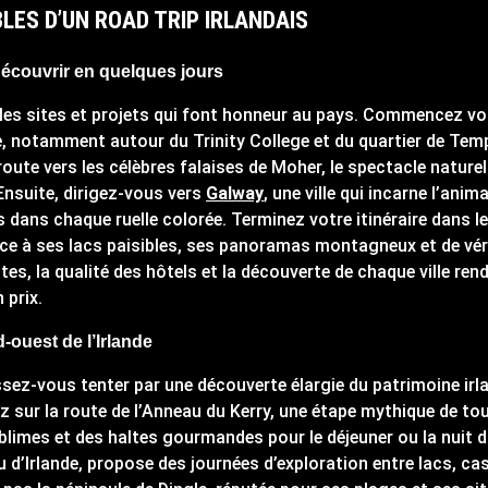
ES D’UN ROAD TRIP IRLANDAIS
découvrir en quelques jours
ez les sites et projets qui font honneur au pays. Commencez v
e, notamment autour du Trinity College et du quartier de Templ
oute vers les célèbres falaises de Moher, le spectacle naturel 
Ensuite, dirigez-vous vers
Galway
, une ville qui incarne l’ani
dans chaque ruelle colorée. Terminez votre itinéraire dans l
râce à ses lacs paisibles, ses panoramas montagneux et de v
ites, la qualité des hôtels et la découverte de chaque ville ren
 prix.
d-ouest de l’Irlande
issez-vous tenter par une découverte élargie du patrimoine irl
z sur la route de l’Anneau du Kerry, une étape mythique de tout
blimes et des haltes gourmandes pour le déjeuner ou la nuit 
au d’Irlande, propose des journées d’exploration entre lacs, ca