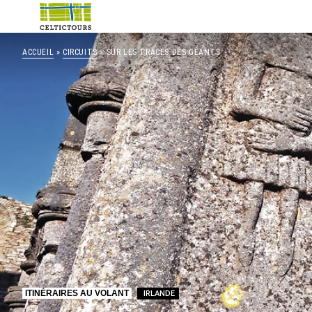
ACCUEIL
»
CIRCUITS
» SUR LES TRACES DES GÉANTS
ITINÉRAIRES AU VOLANT
IRLANDE