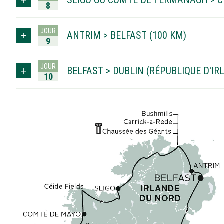
SLIGO OU COMTÉ DE FERMANAGH > C
8
JOUR
ANTRIM > BELFAST (100 KM)
9
JOUR
BELFAST > DUBLIN (RÉPUBLIQUE D'IR
10