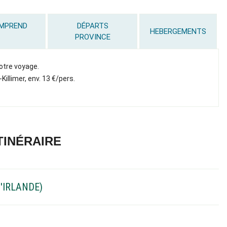
OMPREND
DÉPARTS
HEBERGEMENTS
S
PROVINCE
otre voyage.
-Killimer, env. 13 €/pers.
TINÉRAIRE
'IRLANDE)