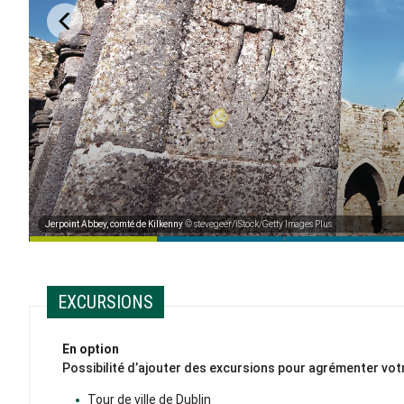
Jerpoint Abbey, comté de Kilkenny
© stevegeer/iStock/Getty Images Plus
EXCURSIONS
En option
Possibilité d’ajouter des excursions pour agrémenter vot
Tour de ville de Dublin