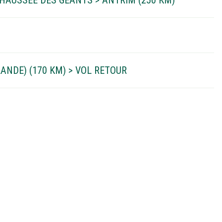
HAUSSÉE DES GÉANTS > ANTRIM (250 KM)
LANDE) (170 KM) > VOL RETOUR