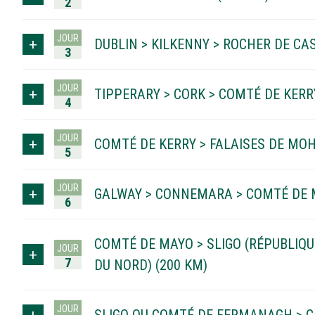
2
JOUR
DUBLIN > KILKENNY > ROCHER DE CAS
3
JOUR
TIPPERARY > CORK > COMTÉ DE KERR
4
JOUR
COMTÉ DE KERRY > FALAISES DE MOH
5
JOUR
GALWAY > CONNEMARA > COMTÉ DE 
6
COMTÉ DE MAYO > SLIGO (RÉPUBLIQ
JOUR
7
DU NORD) (200 KM)
JOUR